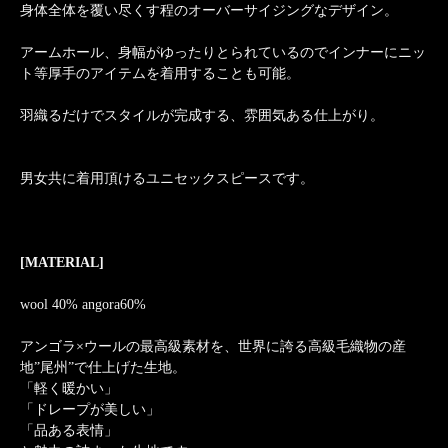
身体全体を覆い尽くす程のオーバーサイジングなデザイン。
アームホール、身幅がゆったりとられているのでインナーにニッ
ト等厚手のアイテムを着用することも可能。
羽織るだけでスタイルが完成する、雰囲気ある仕上がり。
男女共に着用頂けるユニセックスピースです。
[MATERIAL]
wool 40% angora60%
アンゴラ×ウールの最高級素材を、世界に誇る高級毛織物の産
地”尾州”で仕上げた生地。
「軽く暖かい」
「ドレープが美しい」
「品ある表情」