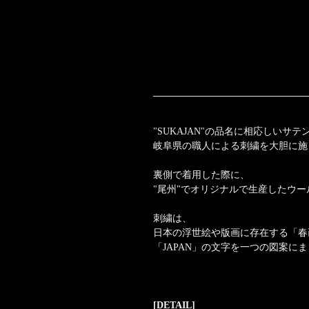
"SUKAJAN"の品名に相応しいサ
岐阜県の職人による刺繍を大胆に施
裏側で着用した際に、
"尾州"でオリジナルで生産したウ
刺繍は、
日本の浮世絵や版画に存在する「春
「JAPAN」の文字を一つの図案
[DETAIL]