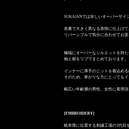
SUKAJANでは珍しいオーバーサ
表裏で大きく異なる表情に仕上げて
リバーシブルで気分に合わせてお楽
極端にオーバーなシルエットを持た
袖と裾をリブでまとめております。
インナーに厚手のニットを着込める
そのため、寒がりな方にとってもイ
幅広い年齢層の男性、女性に着用頂
[EMBROIDERY]
岐阜県に位置する刺繍工場の3代目