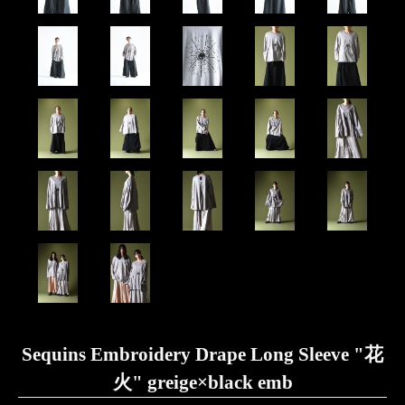
Sequins Embroidery Drape Long Sleeve "花
火" greige×black emb