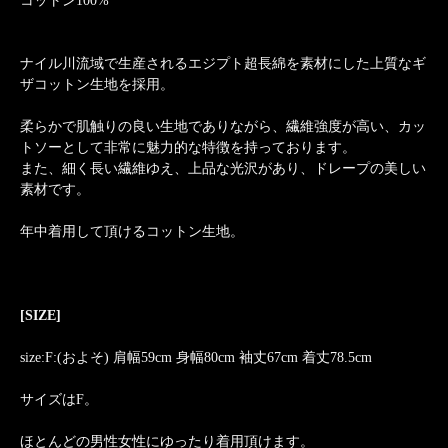
コットン100%
ナイル川流域で生産されるエジプト超長綿を素材にした上質なギ
ザコットン生地を採用。
柔らかで肌触りの良い生地でありながら、繊維強度が高い、カッ
トソーとして非常に魅力的な特徴を持っております。
また、細く長い繊維ゆえ、上品な光沢があり、ドレープの美しい
素材です。
年中着用して頂けるコットン生地。
[SIZE]
size:F:(およそ) 肩幅59cm 身幅80cm 袖丈67cm 着丈78.5cm
サイズはF。
ほとんどの男性女性にゆったり着用頂けます。