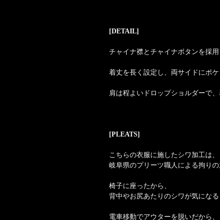
[DETAIL]
チャイナ襟とチャイナボタンを採用
着丈を長く設定し、両サイドにポケ
肩は程よいドロップショルダーで、
[PLEATS]
こちらの衣服に施したシワ加工は、
岐阜県のプリーツ職人による拘りの
椅子に座ったから、
背中やお尻あたりのシワが気になる
電車移動でアウターを脱いだから、