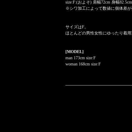
size:F:(およそ) 肩幅72cm 身幅82.5c
※シワ加工によって数値に個体差が
サイズはF。
ほとんどの男性女性にゆったり着用
[MODEL]
man 173cm size:F
woman 168cm size:F