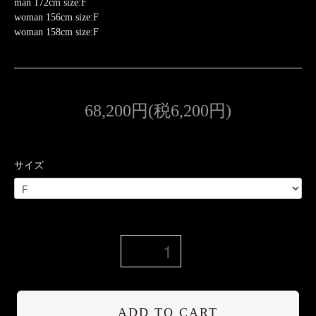
man 172cm size:F
woman 156cm size:F
woman 158cm size:F
68,200円(税6,200円)
サイズ
ADD TO CART