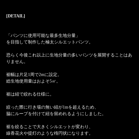
[DETAIL]
「パンツに使用可能な最多生地分量」
を目指して制作した極太シルエットパンツ。
恐らく今後これ以上に生地分量の多いパンツを展開することはあ
りません。
裾幅は片足1周で2mに設定。
総生地使用量はおよそ5㎡。
裾は紐で絞れる仕様に。
絞った際に行き場の無い紐が1mを超えるため、
脇にループを付けて紐を留めれるようにしました。
裾を絞ることで大きくシルエットが変わり、
線香花火や提灯のような楕円状になります。