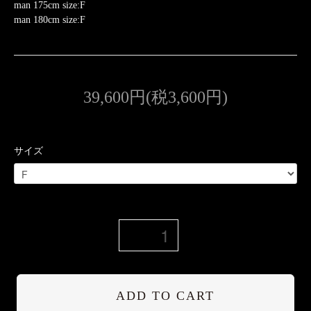
man 175cm size:F
man 180cm size:F
39,600円(税3,600円)
サイズ
ADD TO CART