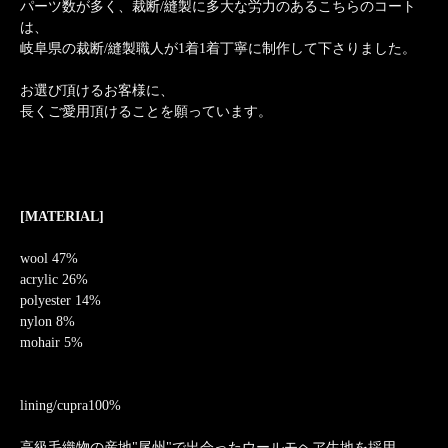
パーツ数が多く、裁断/縫製に多大な労力のあるこちらのコート
は、
岐阜県の裁断/縫製職人が1着1着丁寧に制作して下さりました。
お選び頂けるお客様に、
長くご愛用頂けることを願っています。
[MATERIAL]
wool 47%
acrylic 26%
polyester 14%
nylon 8%
mohair 5%
lining/cupra100%
高級毛織物の産地"尾州"で出会ったウールモヘア生地を採用。