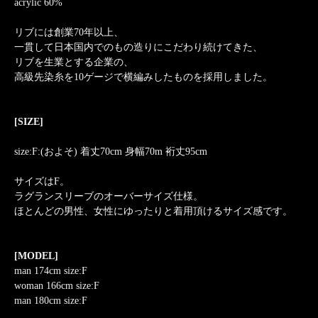
acrylic 60%
リブには創業70年以上、
一貫して日本国内でのもの造りにこだわり続けてきた、
リブを生業とする企業の、
高級先染糸を10ゲージで横編みしたものを採用しました。
[SIZE]
size:F:(およそ) 着丈70cm 身幅70m 裄丈95cm
サイズはF。
ラグランスリーブのオーバーサイズ仕様。
ほとんどの男性、女性にゆったりと着用頂けるサイズ感です。
[MODEL]
man 174cm size:F
woman 166cm size:F
man 180cm size:F