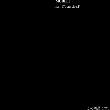
[MODEL]
man 173cm size:F
この商品につ