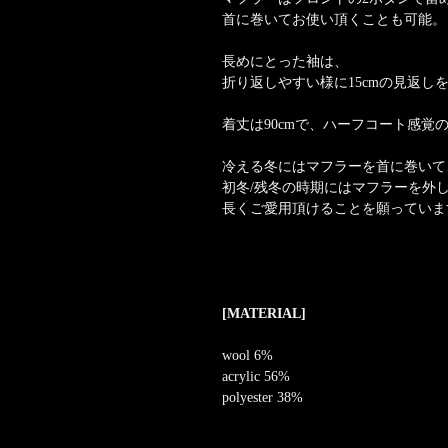
首に巻いてお使い頂くことも可能。
長めにとった袖は、
折り返しやすい様に15cmの見返し
着丈は90cmで、ハーフコート感覚
冷える冬にはマフラーを首に巻いて
初冬/残冬の時期にはマフラーを外
長くご愛用頂けることを願っていま
[MATERIAL]
wool 6%
acrylic 56%
polyester 38%