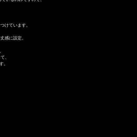
をつけています。
の丈感に設定。
、
して、
す。