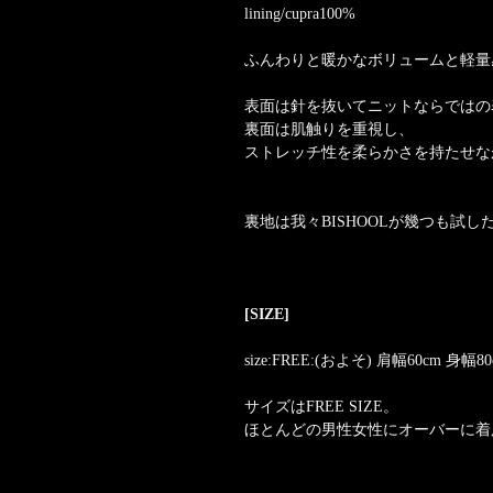
lining/cupra100%
ふんわりと暖かなボリュームと軽量
表面は針を抜いてニットならではの
裏面は肌触りを重視し、
ストレッチ性を柔らかさを持たせな
裏地は我々BISHOOLが幾つも試
[SIZE]
size:FREE:(およそ) 肩幅60cm 身幅8
サイズはFREE SIZE。
ほとんどの男性女性にオーバーに着