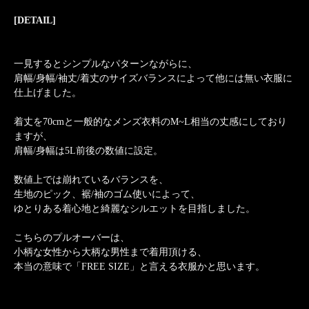
[DETAIL]
一見するとシンプルなパターンながらに、
肩幅/身幅/袖丈/着丈のサイズバランスによって他には無い衣服に
仕上げました。
着丈を70cmと一般的なメンズ衣料のM~L相当の丈感にしており
ますが、
肩幅/身幅は5L前後の数値に設定。
数値上では崩れているバランスを、
生地のピック、裾/袖のゴム使いによって、
ゆとりある着心地と綺麗なシルエットを目指しました。
こちらのプルオーバーは、
小柄な女性から大柄な男性まで着用頂ける、
本当の意味で「FREE SIZE」と言える衣服かと思います。