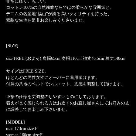
非常に軽く、涼しい。
コットン100%の自然繊維ならではの柔らかな雰囲気と、
デニムの名産地"福山"が誇る高いクオリティを持った、
素敵な生地を是非お楽しみくださいませ。
[SIZE]
size:FREE:(およそ) 肩幅65cm 身幅110cm 袖丈46.5cm 着丈140cm
サイズはFREE SIZE。
ほとんどの男性女性にオーバーに着用頂けます。
付属の共地のベルトでシルエット、丈感を調整して頂けます。
※裾の仕様を丈調整のしやすいものにしております。
着丈が長く感じられる方はお近くのお直し屋さんにてお好みの丈
に調整してお楽しみ下さいませ。
[MODEL]
man 173cm size:F
woman 160cm size:F