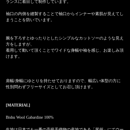
ランスに着目して制作しています。
袖口の内側を縫製することで袖口からインナーや素肌が見えてし
まうことを防いでいます。
腕を下ろすとゆったりとしたシンプルなカットソーのような見え
方をしますが、
着用して動いて頂くことでワイドな身幅や袖を感じ、お楽しみ頂
けます。
肩幅/身幅にゆとりを持たせておりますので、幅広い体型の方に
性別問わずフリーサイズとしてお召し頂けます。
[MATERIAL]
Bishu Wool Gabardine 100%
生地は日本でも一番の高級毛織物の産地である「尾州」にてウー