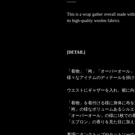
------
This is a wrap gather overall made wit
its high-quality woolen fabrics.
[DETAIL]
「着物」「袴」「オーバーオール」
様々なアイテムのディテールを掛け
ウエストにギャザーを入れ、裾に向
「着物」を着付ける様に身体に布を
「袴」の様なボリュームあるシルエ
「オーバーオール」の様に1枚での
「エプロン」の香りを見た目に加え
夏場にタンクトップやカットソーの