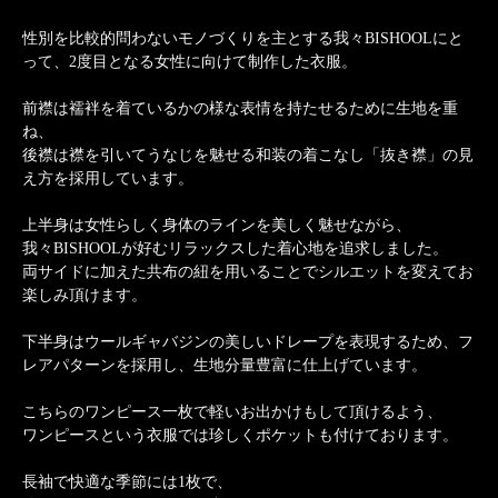
性別を比較的問わないモノづくりを主とする我々BISHOOLにと
って、2度目となる女性に向けて制作した衣服。
前襟は襦袢を着ているかの様な表情を持たせるために生地を重
ね、
後襟は襟を引いてうなじを魅せる和装の着こなし「抜き襟」の見
え方を採用しています。
上半身は女性らしく身体のラインを美しく魅せながら、
我々BISHOOLが好むリラックスした着心地を追求しました。
両サイドに加えた共布の紐を用いることでシルエットを変えてお
楽しみ頂けます。
下半身はウールギャバジンの美しいドレープを表現するため、フ
レアパターンを採用し、生地分量豊富に仕上げています。
こちらのワンピース一枚で軽いお出かけもして頂けるよう、
ワンピースという衣服では珍しくポケットも付けております。
長袖で快適な季節には1枚で、