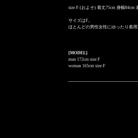
size:F:(およそ) 着丈75cm 身幅84cm
サイズはF。
ほとんどの男性女性にゆったり着用
[MODEL]
man 172cm size:F
woman 165cm size:F