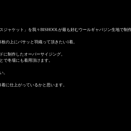
スジャケット」を我々BISHOOLが最も好むウールギャバジン生地で制
1枚の上にバサッと羽織って頂きたい1着。
ドに制作したオーバーサイジング。
とで冬場にも着用頂けます。
たい。
1着に仕上がっているかと思います。