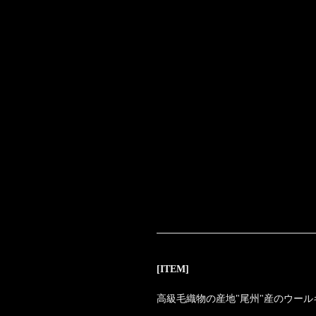
[ITEM]
高級毛織物の産地"尾州"産のウー