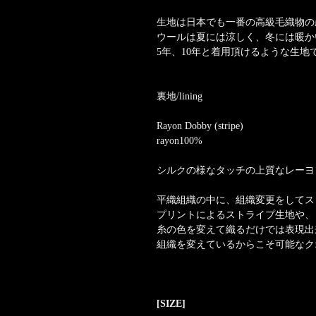
生地は日本でも一番の高級毛織物の
ウールは夏には涼しく、冬には暖か
5年、10年と着用頂けるような生地
裏地/lining
Rayon Dobby (stripe)
rayon100%
シルクの様なタッチの上質なレーヨ
平織組織の中に、組織変更をしてス
プリントによるストライプ生地や、
糸の色を変えて織るだけでは表現出
組織を変えているからこそ可能なク
[SIZE]